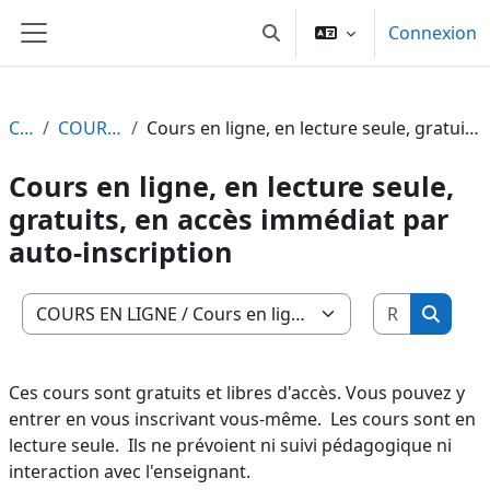
Passer au contenu principal
Connexion
Toggle search input
Panneau latéral
Cours
COURS EN LIGNE
Cours en ligne, en lecture seule, gratuits, en accès immédiat par auto-inscription
Cours en ligne, en lecture seule,
gratuits, en accès immédiat par
auto-inscription
Recherch
Catégories de cours
Recher
Ces cours sont gratuits et libres d'accès. Vous pouvez y
entrer en vous inscrivant vous-même. Les cours sont en
lecture seule. Ils ne prévoient ni suivi pédagogique ni
interaction avec l'enseignant.